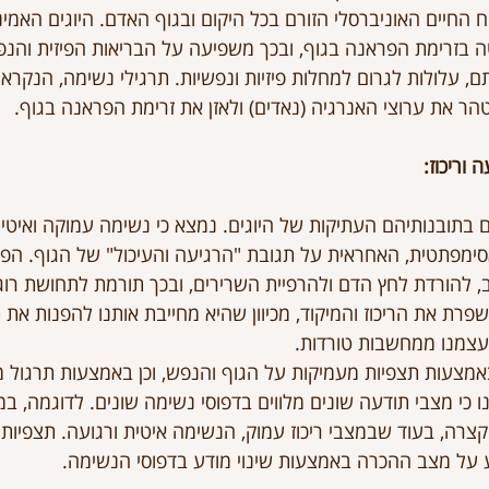
 החיים האוניברסלי הזורם בכל היקום ובגוף האדם. היוגים האמינו
זרימת הפראנה בגוף, ובכך משפיעה על הבריאות הפיזית והנפש
 עלולות לגרום למחלות פיזיות ונפשיות. תרגילי נשימה, הנקראי
טהר את ערוצי האנרגיה (נאדים) ולאזן את זרימת הפראנה בגוף.
וריכוז:
ם בתובנותיהם העתיקות של היוגים. נמצא כי נשימה עמוקה ואיטי
מפתטית, האחראית על תגובת "הרגיעה והעיכול" של הגוף. הפע
להורדת לחץ הדם ולהרפיית השרירים, ובכך תורמת לתחושת רוגע
רת את הריכוז והמיקוד, מכיוון שהיא מחייבת אותנו להפנות את
עצמנו ממחשבות טורדות.
באמצעות תצפיות מעמיקות על הגוף והנפש, וכן באמצעות תרגול מ
 כי מצבי תודעה שונים מלווים בדפוסי נשימה שונים. לדוגמה, במ
רה, בעוד שבמצבי ריכוז עמוק, הנשימה איטית ורגועה. תצפיות א
 על מצב ההכרה באמצעות שינוי מודע בדפוסי הנשימה.