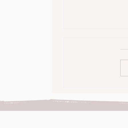
ח עולה ויורד: איך אפשר
 מהי יוגה דרך השמחות
אונות של עמנואל קארר?