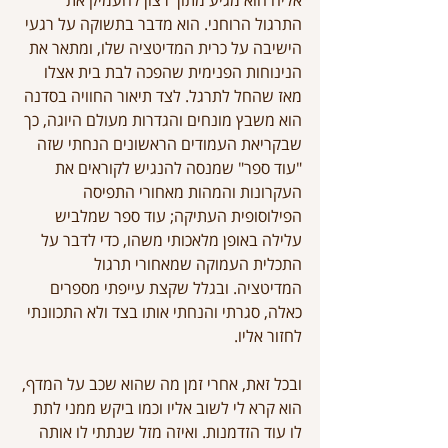
אליה הוא מגיע מתוך רצון להעמיק את 
התרגול הרוחני. הוא מדבר בתשוקה על רגעי 
הישיבה על כרית המדיטציה שלו, ומתאר את 
הנינוחות הפנימית שהפכה לבת בית אצלו 
מאז שהחל לתרגל. לצד תיאור החוויה בסדנה 
הוא משבץ מונחים והגדרות מעולם היוגה, כך 
שבקריאת העמודים הראשונים הנחתי שזה 
"עוד ספר" שמנסה להנגיש לקוראים את 
העקרונות והמהות מאחורי התפיסה 
הפילוסופית העתיקה; עוד ספר שמלביש 
עלילה באופן מלאכותי משהו, כדי לדבר על 
התכלית העמוקה שמאחורי תרגול 
המדיטציה. ובגלל שקצת עייפתי מספרים 
כאלה, סגרתי והנחתי אותו בצד ולא התכוונתי 
לחזור אליו.
ובכל זאת, אחרי זמן מה שהוא שכב על המדף, 
הוא קרא לי לשוב אליו וכמו ביקש ממני לתת 
לו עוד הזדמנות. ואיזה מזל שנתתי לו אותה 