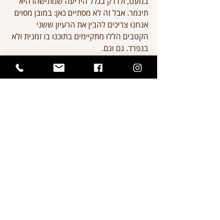
במעט, ולו רק בגלל הידיעה שמתישהו היא 
תיגמר. אבל זה לא מסתיים כאן: במובן מסוים 
אנחנו צריכים להבין את הרעיון ששני 
הקטבים הללו מתקיימים בתוכנו בו זמנית ולא 
בנפרד. גם וגם.
היוגה מדברת על ה"גם והגם" הזה כל הזמן. 
בתרגול היוגי הפיסי אנחנו מתבקשים למשל 
למתוח חלק אחד בגוף ובאותו זמן להרפות 
חלק אחר. זה אולי קצת מסובך ליישום, אבל 
עדיין קל יותר להבנה כשמדובר בעבודת 
הגוף. כשחורגים ממזרון היוגה אל הרובד 
הנפשי-רגשי ואפילו מנטלי, הדברים נדמים 
לנו כמופרדים, למרות שהם בעצם לא. אם 
נבחן את זה לעומק נראה שבאיזשהו מקום 
אנחנו תמיד חווים את הדברים בו זמנית, גם 
אם אנחנו לא מודעים לכך. ואולי קל יותר 
לראות את זה בתקופה הנוכחית שבה אנחנו 
מוצאים את עצמנו שמחים עם כל הלב על 