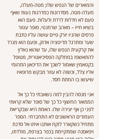
והמוארים של הנפש שלו; מטה-מעלה, 
מעלה-מטה. מסדרונות כמדרגות נעות שאף 
פעם לא חדלות לרדת ולעלות. פעם הוא 
בשיא חייו – מאהב שרמנטי, סופר עטור 
פרסים שהניו יורק טיים עושה עליו כתבת 
שער ומתרגל מדיטציה אדוק, ופעם הוא מגרד 
את קרקעית הנפש שלו, עד שהוא נאלץ 
להתאשפז במחלקה הפסיכיאטרית, מטופל 
בקטאמין שאמור לשכך את הדיכאון התהומי 
אליו צלל, וכשזה לא עוזר מבקש מרופאיו 
שיעשו בו המתת חסד.
אני מנסה להבין למה נשאבתי כל כך אל 
הממואר החשוף כל כך של סופר שלא קראתי 
לפני כן אף יצירה שלו. האמת היא שבקריאת 
העמודים הראשונים לא התחברתי. הספר 
מתחיל כשקארר לוקח אותנו איתו אל סדנת 
ויפאסנה שמתקיימת בכפר בצרפת, מולדתו, 