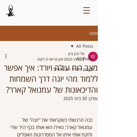
פוסט
All Posts
טלי כהן ציון
All Posts
28 בינו׳ 2025
זמן קריאה 3 דקות
מצב רוח עולה ויורד: איך אפשר
Show on front page
ללמוד מהי יוגה דרך השמחות
והדיכאונות של עמנואל קארר?
עודכן:
30 בינו׳ 2025
ככה הרגשתי כשקראתי את "יוגה" של 
עמנואל קארר: כאילו הוא אוחז בכף היד שלי 
ולוקח אותי איתו אל המסדרונות האפלים 